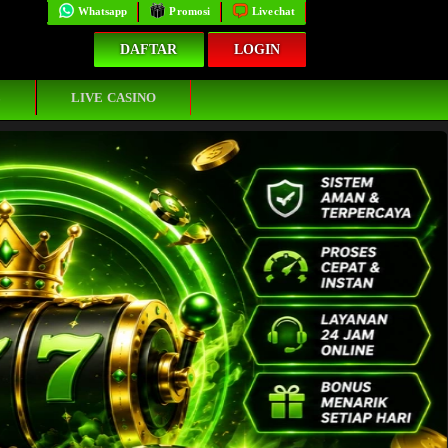
Whatsapp
Promosi
Livechat
DAFTAR
LOGIN
L
LIVE CASINO