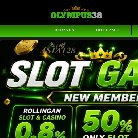
BERANDA
HOT GAMES
FISHING