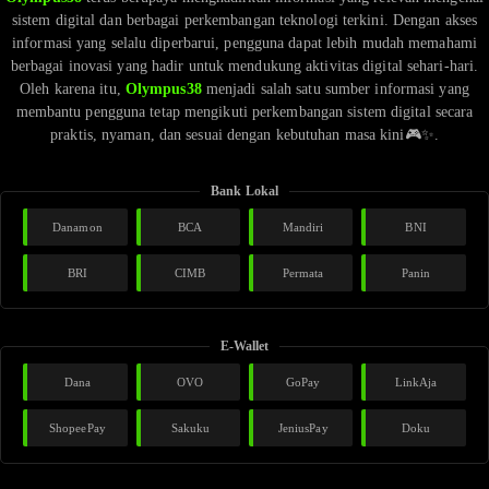
sistem digital dan berbagai perkembangan teknologi terkini. Dengan akses
informasi yang selalu diperbarui, pengguna dapat lebih mudah memahami
berbagai inovasi yang hadir untuk mendukung aktivitas digital sehari-hari.
Oleh karena itu,
Olympus38
menjadi salah satu sumber informasi yang
membantu pengguna tetap mengikuti perkembangan sistem digital secara
praktis, nyaman, dan sesuai dengan kebutuhan masa kini🎮✨.
Bank Lokal
Danamon
BCA
Mandiri
BNI
BRI
CIMB
Permata
Panin
E-Wallet
Dana
OVO
GoPay
LinkAja
ShopeePay
Sakuku
JeniusPay
Doku